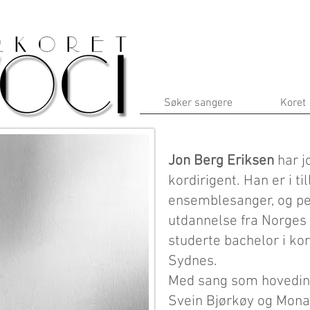
Søker sangere
Koret
Jon Berg Eriksen
har j
kordirigent. Han er i ti
ensemblesanger, og pe
utdannelse fra Norges
studerte bachelor i ko
Sydnes.
Med sang som hovedin
Svein Bjørkøy og Mona 