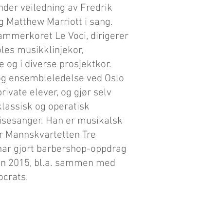
nder veiledning av Fredrik
og Matthew Marriott i sang.
 Kammerkoret Le Voci, dirigerer
les musikklinjekor,
og i diverse prosjektkor.
 og ensembleledelse ved Oslo
rivate elever, og gjør selv
lassisk og operatisk
visesanger. Han er musikalsk
for Mannskvartetten Tre
ar gjort barbershop-oppdrag
en 2015, bl.a. sammen med
ocrats.