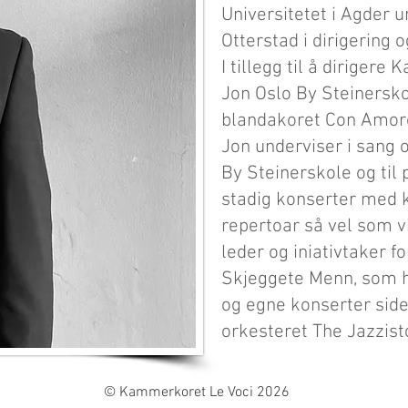
Universitetet i Agder u
Otterstad i dirigering 
I tillegg til å dirigere
Jon Oslo By Steinersko
blandakoret Con Amore 
Jon underviser i sang
By Steinerskole og til p
stadig konserter med k
repertoar så vel som 
leder og iniativtaker 
Skjeggete Menn, som h
og egne konserter sid
orkesteret The Jazzist
© Kammerkoret Le Voci 2026