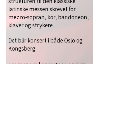
strukturen til den klassiske
latinske messen skrevet for
mezzo-sopran, kor, bandoneon,
klaver og strykere.
Det blir konsert i både Oslo og
Kongsberg.
Les mer om konsertene og kjøp
Konserten i Oslo,
billetter her:
8. november kl 1900
Konserten i Kongsberg,
9. november kl 1900